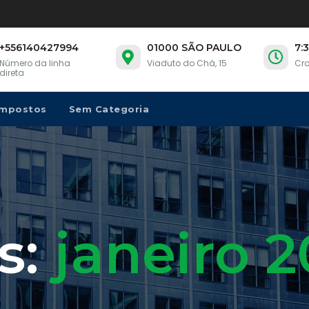
+556140427994
01000 SÃO PAULO
7:
Número da linha
Viaduto do Chá, 15
Cro
direta
Impostos
Sem Categoria
s:
janeiro 