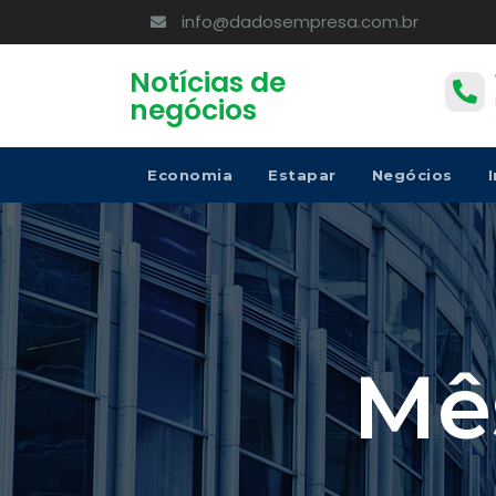
info@dadosempresa.com.br
Notícias de
negócios
Economia
Estapar
Negócios
Mê